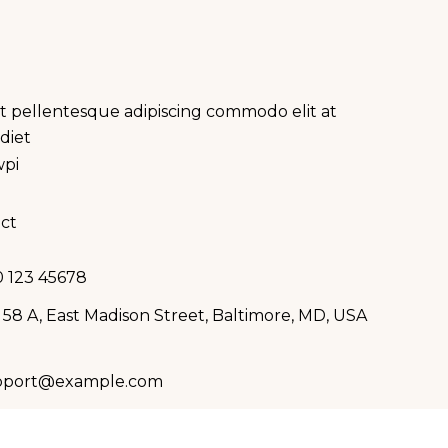
at pellentesque adipiscing commodo elit at
diet
w
pi
ct
 123 45678
 58 A, East Madison Street, Baltimore, MD, USA
pport@example.com
 LEGAL