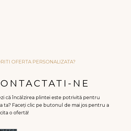
RITI OFERTA PERSONALIZATA?
CONTACTATI-NE
zi că încălzirea plintei este potrivită pentru
a ta? Faceți clic pe butonul de mai jos pentru a
icita o ofertă!
NTACT