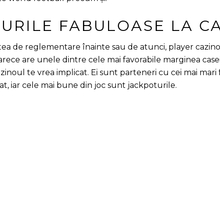
IGURILE FABULOASE LA C
a de reglementare înainte sau de atunci, player cazino c
ece are unele dintre cele mai favorabile marginea casei. 
azinoul te vrea implicat. Ei sunt parteneri cu cei mai mari 
t, iar cele mai bune din joc sunt jackpoturile.