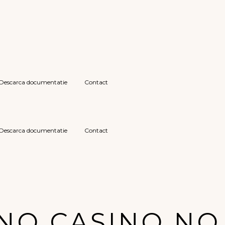
Descarca documentatie
Contact
Descarca documentatie
Contact
TE
TE
NO CASINO NO