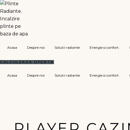
Acasa
Despre noi
Solutii radiante
Energie si confort.
CALCULEAZA OFERTA
PLINTE PE APA
AVANTAJE
Acasa
Despre noi
Solutii radiante
Energie si confort.
PLINTE ELECTRICE
FUNCTIONARE
PLINTA ÎNCASTRATĂ ȘI
INTREBARI FRECVEN
PLINTE PE APA
AVANTAJE
CURBATĂ
PLINTE ELECTRICE
FUNCTIONARE
PLĂCI VERTICALE
PLINTA ÎNCASTRATĂ ȘI
INTREBARI FRECVEN
PLAYER CAZI
CURBATĂ