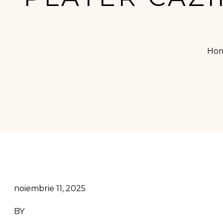
PLĂCI VERTICALE
Ho
noiembrie 11, 2025
BY