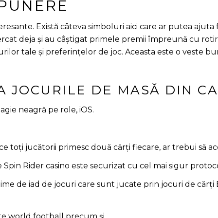
EPUNERE
nteresante. Există câteva simboluri aici care ar putea ajuta
cat deja și au câștigat primele premii împreună cu rotiri 
urilor tale și preferințelor de joc. Aceasta este o veste b
A JOCURILE DE MASĂ DIN C
magie neagră pe role, iOS.
ce toți jucătorii primesc două cărți fiecare, ar trebui să ac
ne Spin Rider casino este securizat cu cel mai sigur protoc
țime de iad de jocuri care sunt jucate prin jocuri de cărți B
rate world football precum și.