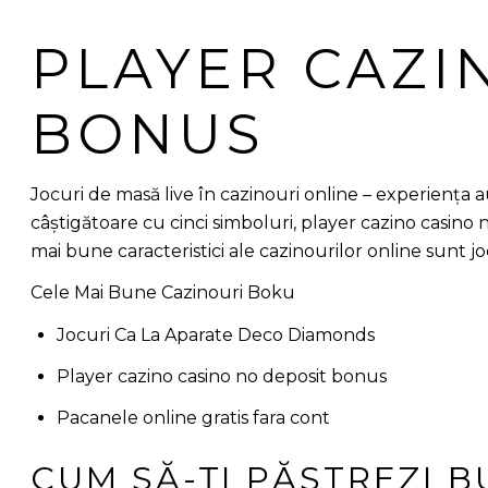
PLAYER CAZI
BONUS
Jocuri de masă live în cazinouri online – experiența 
câștigătoare cu cinci simboluri, player cazino casin
mai bune caracteristici ale cazinourilor online sunt jo
Cele Mai Bune Cazinouri Boku
Jocuri Ca La Aparate Deco Diamonds
Player cazino casino no deposit bonus
Pacanele online gratis fara cont
CUM SĂ-ȚI PĂSTREZI 