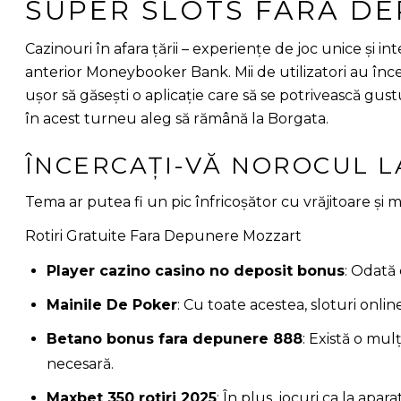
SUPER SLOTS FARA D
Cazinouri în afara țării – experiențe de joc unice și i
anterior Moneybooker Bank. Mii de utilizatori au încer
ușor să găsești o aplicație care să se potrivească gust
în acest turneu aleg să rămână la Borgata.
ÎNCERCAȚI-VĂ NOROCUL L
Tema ar putea fi un pic înfricoșător cu vrăjitoare și 
Rotiri Gratuite Fara Depunere Mozzart
Player cazino casino no deposit bonus
: Odată 
Mainile De Poker
: Cu toate acestea, sloturi onli
Betano bonus fara depunere 888
: Există o mul
necesară.
Maxbet 350 rotiri 2025
: În plus, jocuri ca la apa