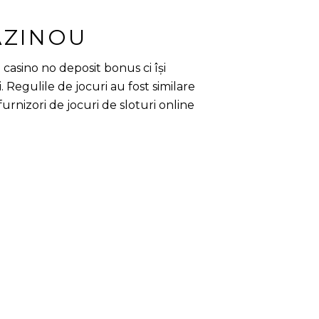
AZINOU
asino no deposit bonus ci își
Regulile de jocuri au fost similare
furnizori de jocuri de sloturi online